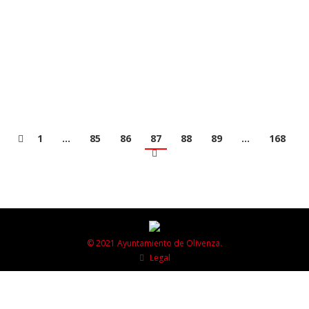
marcha del bus urbano para 2023/24. El plazo para
solicitar plaza transcurrirá entre los días 25 de julio y
31 de agosto, ambos inclusives, fuera de dicho plazo
no se tendrán…
1
…
85
86
87
88
89
…
168
© 2021 Ayuntamiento de Olivenza.
Legal