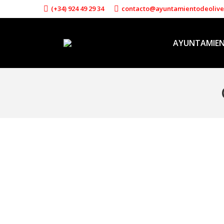
(+34) 924 49 29 34
contacto@ayuntamientodeoliv
AYUNTAMIE