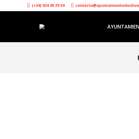
(+34) 924 49 29 34
contacto@ayuntamientodeoliv
AYUNTAMIE