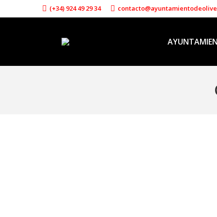
(+34) 924 49 29 34
contacto@ayuntamientodeoliv
AYUNTAMIE