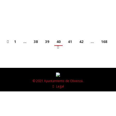
Programa de Activación para el Empleo Local de
Oficial de Primera de la Construcción realizadas el
pasado 6 de…
1
…
38
39
40
41
42
…
168
© 2021 Ayuntamiento de Olivenza.
Legal