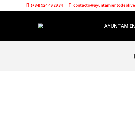
(+34) 924 49 29 34
contacto@ayuntamientodeoliv
AYUNTAMIE