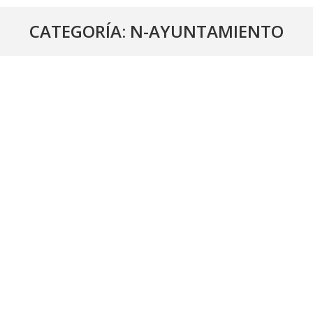
CATEGORÍA:
N-AYUNTAMIENTO