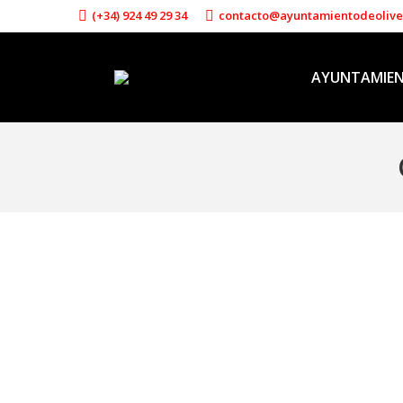
(+34) 924 49 29 34
contacto@ayuntamientodeoliv
AYUNTAMIE