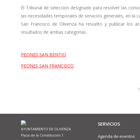
El
Tribunal
de
selección designado para resolver las conv
las necesidades temporales de servicios generales, en la 
San Francisco de Olivenza
ha
resuelto y publicar
los
ac
resultados de ambas categorías.
PEONES SAN BENTIO
PEONES SAN FRANCISCO
SERVICIOS
AYUNTAMIENTO DE OLIVENZA
Plaza de la Constitución 1
Agenda de eventos