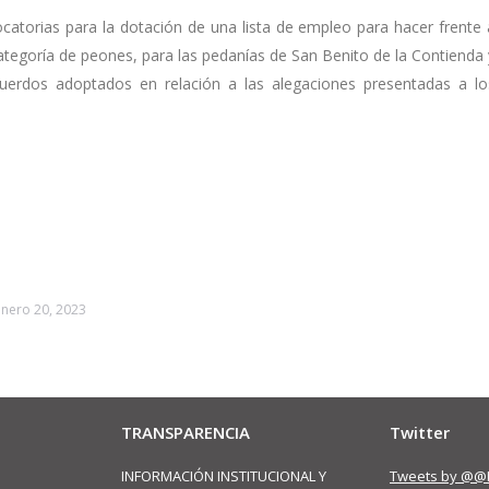
ocatorias
para la dotación de una lista de empleo para hacer frente 
categoría de peones, para las pedanías de San Benito de la Contienda 
uerdos
adoptados
en
relación
a
las
alegaciones
presentadas a lo
enero 20, 2023
TRANSPARENCIA
Twitter
INFORMACIÓN INSTITUCIONAL Y
Tweets by @@