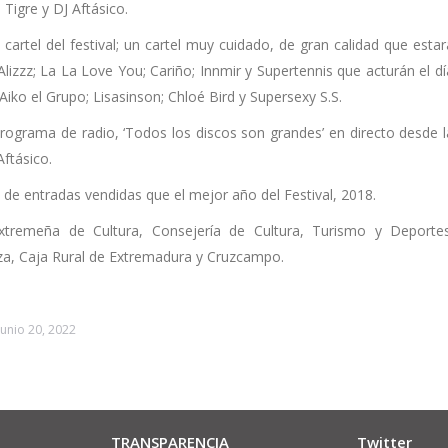
igre y DJ Aftásico.
 cartel del festival; un cartel muy cuidado, de gran calidad que estar
lizzz; La La Love You; Cariño; Innmir y Supertennis que acturán el dí
Aiko el Grupo; Lisasinson; Chloé Bird y Supersexy S.S.
u programa de radio, ‘Todos los discos son grandes’ en directo desde l
ftásico.
s de entradas vendidas que el mejor año del Festival, 2018.
tremeña de Cultura, Consejería de Cultura, Turismo y Deportes
za, Caja Rural de Extremadura y Cruzcampo.
junio 20, 2022
TRANSPARENCIA
Twitter