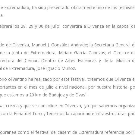
de Extremadura, ha sido presentado oficialmente uno de los festivale
a.
rará los 28, 29 y 30 de julio, convertirá a Olivenza en la capital de
de de Olivenza, Manuel J. González Andrade; la Secretaria General d
de la Junta de Extremadura, Miriam García Cabezas; el Director de
irectora del Cemart (Centro de Artes Escénicas y de la Música d
al de Extremadura, José Ignacio Muñoz.
io oliventino ha realizado por este festival, ‘creemos que Olivenza e
ortantes en el mes de julio a nivel nacional, por nuestra historia, po
 que estamos a 20 km de Badajoz y de Elvas´.
ival crezca y que se consolide en Olivenza, ‘ya que sabemos organiza
n la Feria del Toro y tenemos la capacidad e infraestructuras par
opranea como el ‘festival delicasem’ de Extremadura referencia por l