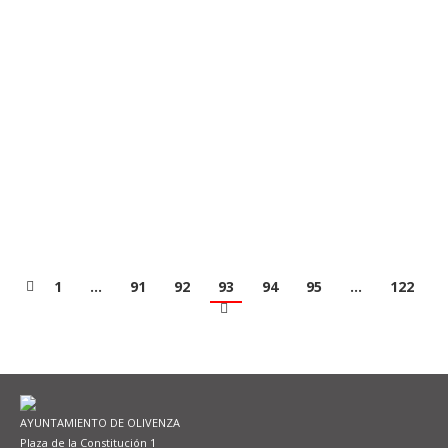
Ya se puede consultar la valoración de aspirantes
correspondiente al primer trimestre de 2022 del
proceso de constitución de una lista de empleo de
Ayuda a Domicilio, que tiene como finalidad dar
respuesta con carácter urgentes a necesidades
laborales de personas con dificultades de
incorporación al mundo laboral, mediante la
prestación temporal de servicios que…
Leer más
1
…
91
92
93
94
95
…
122
AYUNTAMIENTO DE OLIVENZA
Plaza de la Constitución 1