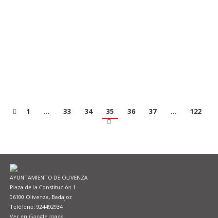
todos los miembros de la Corporación, a excepción
del Concejal Miguel Borreguero por motivos de salud,
al que el Alcalde y todos los portavoces le desearon
pronta recuperación. En un respetuoso minuto de
silencio en memoria…
Leer más
1
…
33
34
35
36
37
…
122
AYUNTAMIENTO DE OLIVENZA
Plaza de la Constitución 1
06100 Olivenza, Badajoz
Teléfono: 924492934
Ver en Google maps