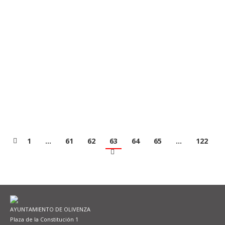
Esta tarde noche se ha desarrollado el último pleno
de la legislatura 2019-2023, que ha contado con la
presencia de todos los miembros de la Corporación
Municipal, a excepción del concejal José Manuel
Guisado, en el que se ha aprobado por unanimidad
las actas de las sesiones del pleno ordinario del día
26 de abril…
Leer más
1
…
61
62
63
64
65
…
122
AYUNTAMIENTO DE OLIVENZA
Plaza de la Constitución 1