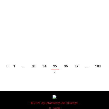
departamento de Recursos Humanos, ha hecho
público en los tablones de anuncios oficiales, así como
en sede electrónica el listado provisional de personas
aspirantes admitidas y excluidas para participar en la
convocatoria del proceso selección para la
contratación de personal laboral temporal con destino
a la piscina municipal…
1
…
93
94
95
96
97
…
183
© 2021 Ayuntamiento de Olivenza.
Legal