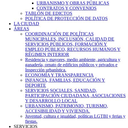
URBANISMO Y OBRAS PÚBLICAS
CONTRATOS Y CONVENIOS
TABLÓN DE EDICTOS
POLÍTICA DE PROTECCIÓN DE DATOS
LA CIUDAD
ÁREAS
COORDINACIÓN DE POLÍTICAS
MUNICIPALES, INCLUSIÓN, CALIDAD DE
SERVICIOS PÚBLICOS, FORMACIÓN Y
EMPLEO PÚBLICO, RECURSOS HUMANOS Y
RÉGIMEN INTERIOR
Residencia y mayores, medio ambiente, agricultura y
ganadería, ornato de edificios públicos y privados e
Inspección urbanística.
ECONOMÍA Y TRANSPARENCIA
INFANCIA, FAMILIAS, EDUCACIÓN Y
DEPORTE
SERVICIOS SOCIALES, SANIDAD,
PARTICIPACIÓN CIUDADANA, ASOCIACIONES
Y DESARROLLO LOCAL
URBANISMO, PATRIMONIO, TURISMO,
ACCESIBILIDAD Y VIVIENDA.
Juventud, cultura e igualdad, políticas LGTBI y ferias y
fiestas.
SERVICIOS