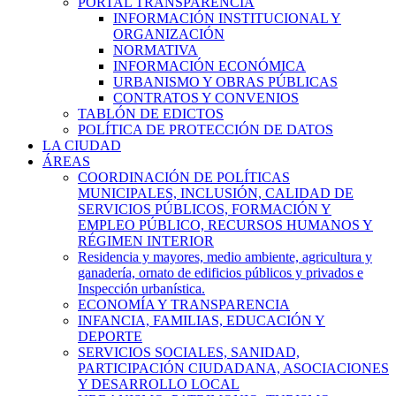
PORTAL TRANSPARENCIA
INFORMACIÓN INSTITUCIONAL Y
ORGANIZACIÓN
NORMATIVA
INFORMACIÓN ECONÓMICA
URBANISMO Y OBRAS PÚBLICAS
CONTRATOS Y CONVENIOS
TABLÓN DE EDICTOS
POLÍTICA DE PROTECCIÓN DE DATOS
LA CIUDAD
ÁREAS
COORDINACIÓN DE POLÍTICAS
MUNICIPALES, INCLUSIÓN, CALIDAD DE
SERVICIOS PÚBLICOS, FORMACIÓN Y
EMPLEO PÚBLICO, RECURSOS HUMANOS Y
RÉGIMEN INTERIOR
Residencia y mayores, medio ambiente, agricultura y
ganadería, ornato de edificios públicos y privados e
Inspección urbanística.
ECONOMÍA Y TRANSPARENCIA
INFANCIA, FAMILIAS, EDUCACIÓN Y
DEPORTE
SERVICIOS SOCIALES, SANIDAD,
PARTICIPACIÓN CIUDADANA, ASOCIACIONES
Y DESARROLLO LOCAL