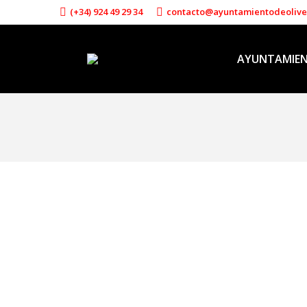
(+34) 924 49 29 34
contacto@ayuntamientodeoliv
AYUNTAMIE