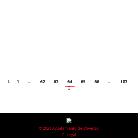
Esta actividad cultural, programada por el
Ayuntamiento de Olivenza a través de la Biblioteca
Municipal “Manuel Pacheco”, tendrá lugar en el
Convento San Juan de Dios y en los Centros Culturales
de San Jorge, San Benito, San Francisco y San Rafael
del 6 al 10 de mayo de 2024. El objetivo de estas
Jornadas es…
1
…
62
63
64
65
66
…
183
© 2021 Ayuntamiento de Olivenza.
Legal