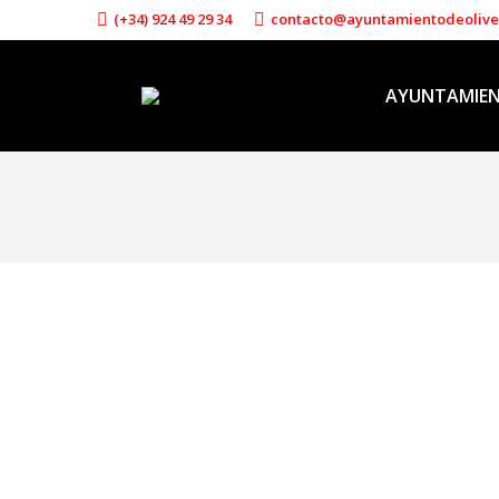
(+34) 924 49 29 34
contacto@ayuntamientodeoliv
AYUNTAMIE