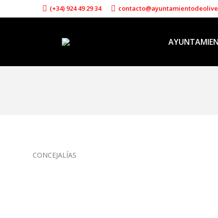
(+34) 924 49 29 34
contacto@ayuntamientodeoliv
AYUNTAMIE
CONCEJALÍAS
Hasta el 31 de mayo se podrán limpiar lo
n- URBANISMO2
,
n-Noticias
Por
Antonio Davila Tena
abril 