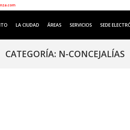
enza.com
NTO
LA CIUDAD
ÁREAS
SERVICIOS
SEDE ELECTR
CATEGORÍA:
N-CONCEJALÍAS
s solares urbanos para prevenir el riesgo de incend
19, 2022