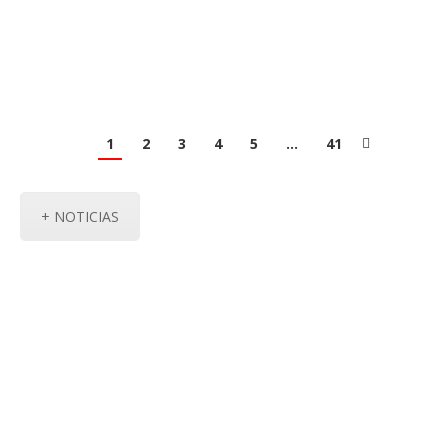
PROVISIONAL ENCARGADO…
Read more
1
2
3
4
5
…
41
+ NOTICIAS