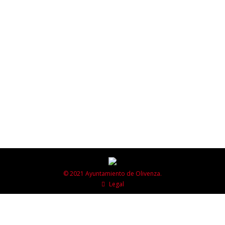
mayo 19, 2026
El próximo 22 de mayo, a las 20:30 horas, tendrá lugar
la presentación del libro La Encina en el Patio de
Armas del Museo Etnográfico Extremeño González
Santana, en Olivenza. El acto contará con la
intervención del autor, José Mariano Fernández López,
así como de la directora del Grupo de Coros y Danzas
La Encina,…
© 2021 Ayuntamiento de Olivenza.
Legal