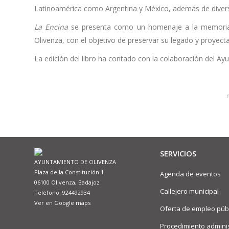
Latinoamérica como Argentina y México, además de divers
La Encina
se presenta como un homenaje a la memoria v
Olivenza, con el objetivo de preservar su legado y proyectar
La edición del libro ha contado con la colaboración del Ay
SERVICIOS
AYUNTAMIENTO DE OLIVENZA
Plaza de la Constitución 1
Agenda de eventos
06100 Olivenza, Badajoz
Callejero municipal
Teléfono: 924492934
Ver en Google maps
Oferta de empleo púb
Procedimiento adminis