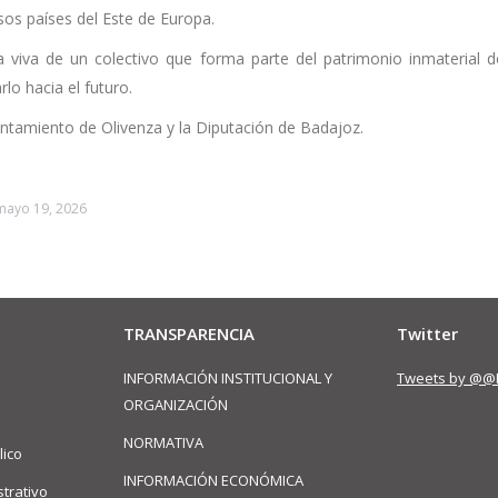
os países del Este de Europa.
iva de un colectivo que forma parte del patrimonio inmaterial d
lo hacia el futuro.
untamiento de Olivenza y la Diputación de Badajoz.
mayo 19, 2026
TRANSPARENCIA
Twitter
INFORMACIÓN INSTITUCIONAL Y
Tweets by @@
ORGANIZACIÓN
NORMATIVA
lico
INFORMACIÓN ECONÓMICA
trativo