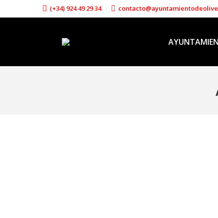
(+34) 924 49 29 34
contacto@ayuntamientodeoliv
AYUNTAMIE