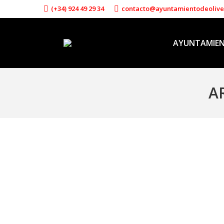
(+34) 924 49 29 34
contacto@ayuntamientodeoliv
AYUNTAMIE
A