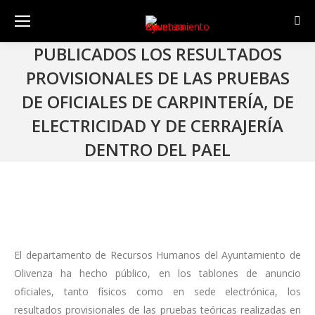
Sear
PUBLICADOS LOS RESULTADOS
PROVISIONALES DE LAS PRUEBAS
DE OFICIALES DE CARPINTERÍA, DE
ELECTRICIDAD Y DE CERRAJERÍA
DENTRO DEL PAEL
El departamento de Recursos Humanos del Ayuntamiento de
Olivenza ha hecho público, en los tablones de anuncio
oficiales, tanto físicos como en sede electrónica, los
resultados provisionales de las pruebas teóricas realizadas en