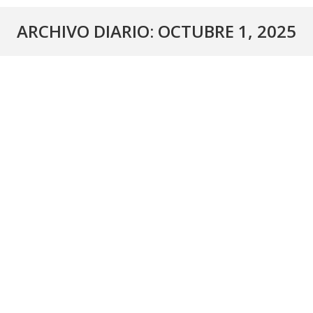
ARCHIVO DIARIO:
OCTUBRE 1, 2025
En marcha la limpieza y mejora de la
Charca Ramapallas