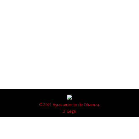
La Policía Local Olivenza, celebrará su día el próximo
20 de noviembre con un acto institucional y de
reconocimiento social a la labor que viene
desarrollando a lo largo de los años para contribuir a la
mejora de la convivencia y la seguridad ciudadana en
Olivenza. A este acto, que tendrá lugar en las
instalaciones…
© 2021 Ayuntamiento de Olivenza.
Legal