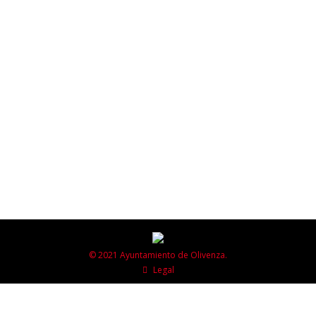
festejos
,
n-Noticias
Por
Raquel G D
agosto 23, 2023
El ayuntamiento de Olivenza, a través de un bando
informativo, ha publicado la resolución de la Dirección
General de Emergencia y Protección Civil e Interior de
la Junta de Extremadura emitida el 22 de agosto de
2023, por la que se autoriza la ampliación del horario
del cierre de todos los establecimientos públicos de
la…
© 2021 Ayuntamiento de Olivenza.
Legal