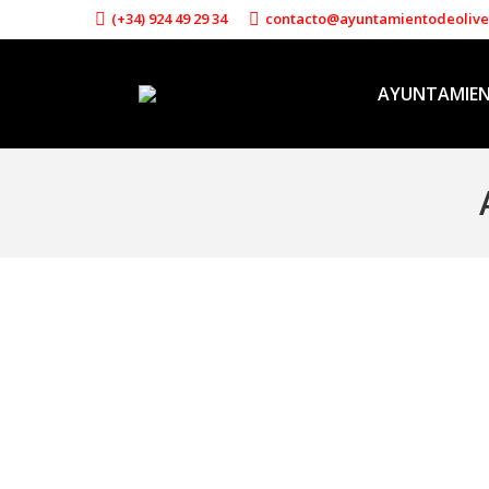
(+34) 924 49 29 34
contacto@ayuntamientodeoliv
AYUNTAMIE