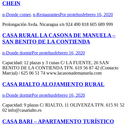
CHEIN
n-Donde comer
,
n-Restaurantes
Por
protehus
febrero 16, 2020
Prolongación Avda. Nicaragua s/n 924 490 818 605 689 999
CASA RURAL LA CASONA DE MANUELA –
SAN BENITO DE LA CONTIENDA
n-Donde dormir
Por
protehus
febrero 16, 2020
Capacidad: 12 plazas y 3 cunas C/ LA FUENTE, 26 SAN
BENITO DE LA CONTIENDA TFN. 619 56 87 42 (Contacto
Marcial) / 625 06 51 74 www.lacasonademanuela.com
CASA RIALTO ALOJAMIENTO RURAL
n-Donde dormir
Por
protehus
febrero 16, 2020
Capacidad: 9 plazas C/ RIALTO, 11 OLIVENZA TFN. 615 91 52
02 info@casarialto.es
CASA BARI – APARTAMENTO TURÍSTICO