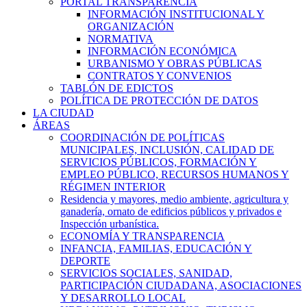
PORTAL TRANSPARENCIA
INFORMACIÓN INSTITUCIONAL Y
ORGANIZACIÓN
NORMATIVA
INFORMACIÓN ECONÓMICA
URBANISMO Y OBRAS PÚBLICAS
CONTRATOS Y CONVENIOS
TABLÓN DE EDICTOS
POLÍTICA DE PROTECCIÓN DE DATOS
LA CIUDAD
ÁREAS
COORDINACIÓN DE POLÍTICAS
MUNICIPALES, INCLUSIÓN, CALIDAD DE
SERVICIOS PÚBLICOS, FORMACIÓN Y
EMPLEO PÚBLICO, RECURSOS HUMANOS Y
RÉGIMEN INTERIOR
Residencia y mayores, medio ambiente, agricultura y
ganadería, ornato de edificios públicos y privados e
Inspección urbanística.
ECONOMÍA Y TRANSPARENCIA
INFANCIA, FAMILIAS, EDUCACIÓN Y
DEPORTE
SERVICIOS SOCIALES, SANIDAD,
PARTICIPACIÓN CIUDADANA, ASOCIACIONES
Y DESARROLLO LOCAL