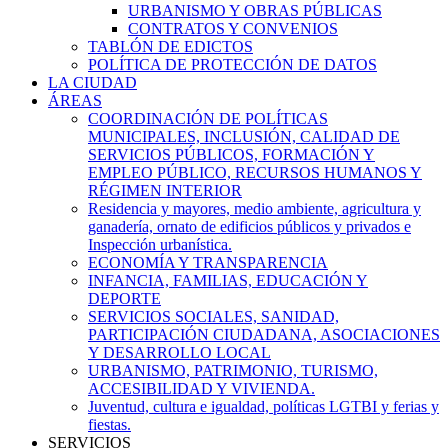
URBANISMO Y OBRAS PÚBLICAS
CONTRATOS Y CONVENIOS
TABLÓN DE EDICTOS
POLÍTICA DE PROTECCIÓN DE DATOS
LA CIUDAD
ÁREAS
COORDINACIÓN DE POLÍTICAS
MUNICIPALES, INCLUSIÓN, CALIDAD DE
SERVICIOS PÚBLICOS, FORMACIÓN Y
EMPLEO PÚBLICO, RECURSOS HUMANOS Y
RÉGIMEN INTERIOR
Residencia y mayores, medio ambiente, agricultura y
ganadería, ornato de edificios públicos y privados e
Inspección urbanística.
ECONOMÍA Y TRANSPARENCIA
INFANCIA, FAMILIAS, EDUCACIÓN Y
DEPORTE
SERVICIOS SOCIALES, SANIDAD,
PARTICIPACIÓN CIUDADANA, ASOCIACIONES
Y DESARROLLO LOCAL
URBANISMO, PATRIMONIO, TURISMO,
ACCESIBILIDAD Y VIVIENDA.
Juventud, cultura e igualdad, políticas LGTBI y ferias y
fiestas.
SERVICIOS