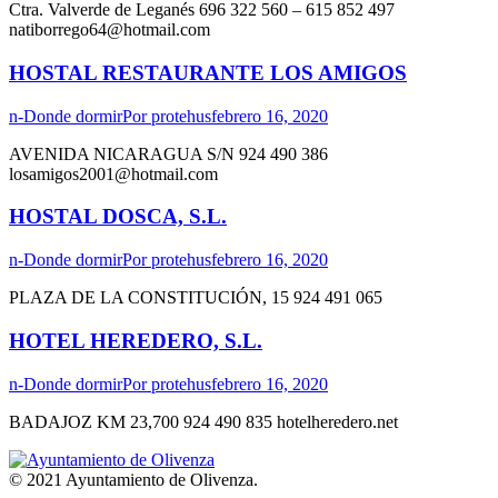
Ctra. Valverde de Leganés 696 322 560 – 615 852 497
natiborrego64@hotmail.com
HOSTAL RESTAURANTE LOS AMIGOS
n-Donde dormir
Por
protehus
febrero 16, 2020
AVENIDA NICARAGUA S/N 924 490 386
losamigos2001@hotmail.com
HOSTAL DOSCA, S.L.
n-Donde dormir
Por
protehus
febrero 16, 2020
PLAZA DE LA CONSTITUCIÓN, 15 924 491 065
HOTEL HEREDERO, S.L.
n-Donde dormir
Por
protehus
febrero 16, 2020
BADAJOZ KM 23,700 924 490 835 hotelheredero.net
© 2021 Ayuntamiento de Olivenza.