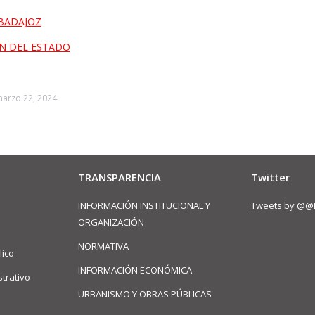
 BADAJOZ
ÓN DEL ESTADO
arzo 22, 2024
TRANSPARENCIA
Twitter
INFORMACIÓN INSTITUCIONAL Y
Tweets by @@
ORGANIZACIÓN
NORMATIVA
lico
INFORMACIÓN ECONÓMICA
trativo
URBANISMO Y OBRAS PÚBLICAS