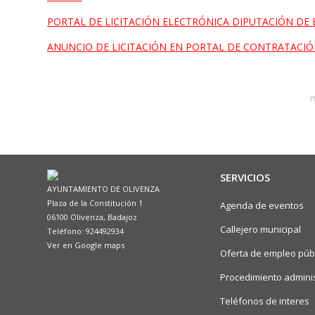
PORTAL DE LICITACIÓN ELECTRÓNICA DIPUTACIÓN DE
ANUNCIO DE LICITACIÓN EN PORTAL DE CONTRATACI
m
SERVICIOS
AYUNTAMIENTO DE OLIVENZA
Plaza de la Constitución 1
Agenda de eventos
06100 Olivenza, Badajoz
Callejero municipal
Teléfono: 924492934
Ver en Google maps
Oferta de empleo púb
Procedimiento adminis
Teléfonos de interes