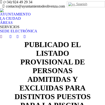
(+34) 924 49 29 34
Spanish
contacto@ayuntamientodeolivenza.com
AYUNTAMIENTO
LA CIUDAD
ÁREAS
SERVICIOS
SEDE ELECTRÓNICA
Search:
Facebook
Twitter
Instagram
PUBLICADO EL
page
page
page
opens
opens
opens
LISTADO
in
in
in
PROVISIONAL DE
new
new
new
window
window
window
PERSONAS
ADMITIDAS Y
EXCLUIDAS PARA
DISTINTOS PUESTOS