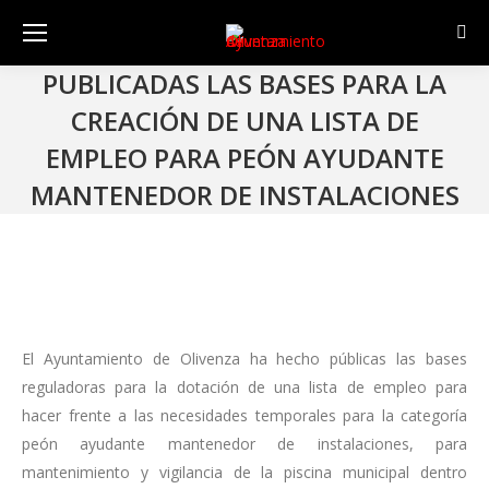
Sear
PUBLICADAS LAS BASES PARA LA
CREACIÓN DE UNA LISTA DE
EMPLEO PARA PEÓN AYUDANTE
MANTENEDOR DE INSTALACIONES
El Ayuntamiento de Olivenza ha hecho públicas las bases
reguladoras para la dotación de una lista de empleo para
hacer frente a las necesidades temporales para la categoría
peón ayudante mantenedor de instalaciones, para
mantenimiento y vigilancia de la piscina municipal dentro