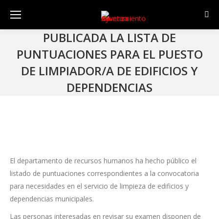
Sear
PUBLICADA LA LISTA DE
PUNTUACIONES PARA EL PUESTO
DE LIMPIADOR/A DE EDIFICIOS Y
DEPENDENCIAS
El departamento de recursos humanos ha hecho público el
listado de puntuaciones correspondientes a la convocatoria
para necesidades en el servicio de limpieza de edificios y
dependencias municipales.
Las personas interesadas en revisar su examen disponen de