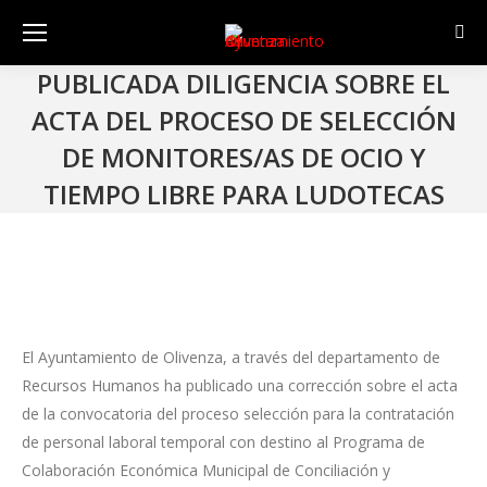
Sear
PUBLICADA DILIGENCIA SOBRE EL
ACTA DEL PROCESO DE SELECCIÓN
DE MONITORES/AS DE OCIO Y
TIEMPO LIBRE PARA LUDOTECAS
El Ayuntamiento de Olivenza, a través del departamento de
Recursos Humanos ha publicado una corrección sobre el acta
de la convocatoria del proceso selección para la contratación
de personal laboral temporal con destino al Programa de
Colaboración Económica Municipal de Conciliación y