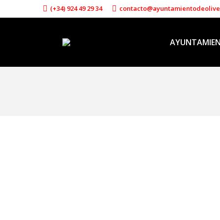
(+34) 924 49 29 34
contacto@ayuntamientodeoliv
AYUNTAMIE