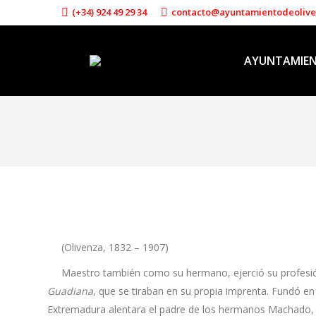
(+34) 924 49 29 34
contacto@ayuntamientodeoliv
AYUNTAMIE
(Olivenza, 1832 – 1907)
Maestro también como su hermano, ejerció su profesión dur
Guadiana
, que se tiraban en su propia imprenta. Fundó en
Extremadura alentara el padre de los hermanos Machado