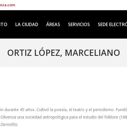
enza.com
NTO
LA CIUDAD
ÁREAS
SERVICIOS
SEDE ELECTR
ORTIZ LÓPEZ, MARCELIANO
ante 45 años. Cultivó la poesía, el teatro y el periodismo. Fundó y
 Olivenza una sociedad antropológica para el estudio del folklore (188
,
Demófilo
.