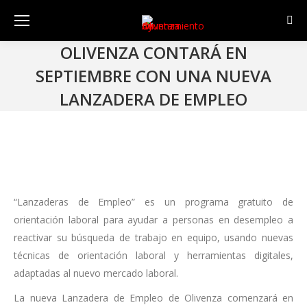
Sear
OLIVENZA CONTARÁ EN
SEPTIEMBRE CON UNA NUEVA
LANZADERA DE EMPLEO
“Lanzaderas de Empleo” es un programa gratuito de
orientación laboral para ayudar a personas en desempleo a
reactivar su búsqueda de trabajo en equipo, usando nuevas
técnicas de orientación laboral y herramientas digitales,
adaptadas al nuevo mercado laboral.
La nueva Lanzadera de Empleo de Olivenza comenzará en