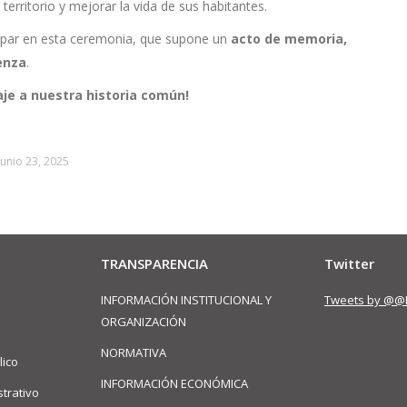
rritorio y mejorar la vida de sus habitantes.
icipar en esta ceremonia, que supone un
acto de memoria,
venza
.
e a nuestra historia común!
junio 23, 2025
TRANSPARENCIA
Twitter
INFORMACIÓN INSTITUCIONAL Y
Tweets by @@
ORGANIZACIÓN
NORMATIVA
lico
INFORMACIÓN ECONÓMICA
trativo