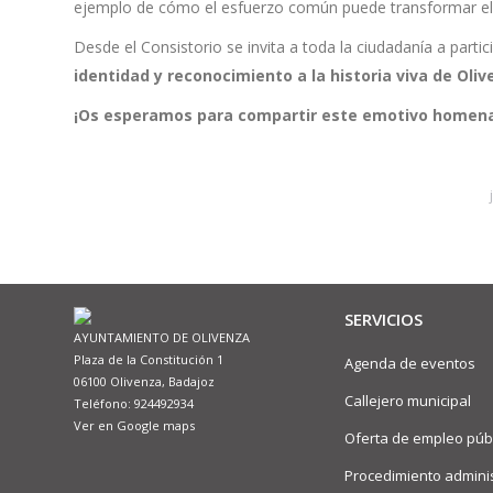
ejemplo de cómo el esfuerzo común puede transformar el te
Desde el Consistorio se invita a toda la ciudadanía a part
identidad y reconocimiento a la historia viva de Oli
¡Os esperamos para compartir este emotivo homenaj
SERVICIOS
AYUNTAMIENTO DE OLIVENZA
Plaza de la Constitución 1
Agenda de eventos
06100 Olivenza, Badajoz
Callejero municipal
Teléfono: 924492934
Ver en Google maps
Oferta de empleo púb
Procedimiento adminis