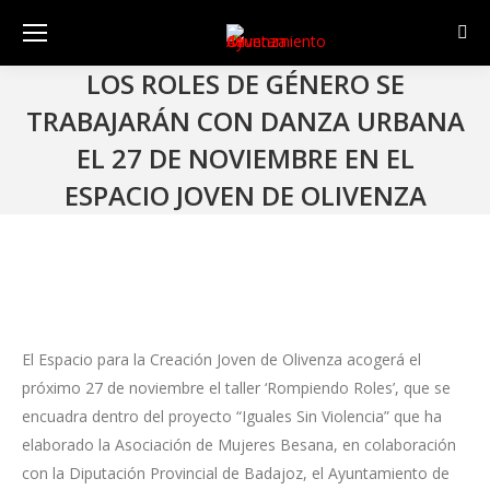
Sear
LOS ROLES DE GÉNERO SE
TRABAJARÁN CON DANZA URBANA
EL 27 DE NOVIEMBRE EN EL
ESPACIO JOVEN DE OLIVENZA
El Espacio para la Creación Joven de Olivenza acogerá el
próximo 27 de noviembre el taller ‘Rompiendo Roles’, que se
encuadra dentro del proyecto “Iguales Sin Violencia” que ha
elaborado la Asociación de Mujeres Besana, en colaboración
con la Diputación Provincial de Badajoz, el Ayuntamiento de