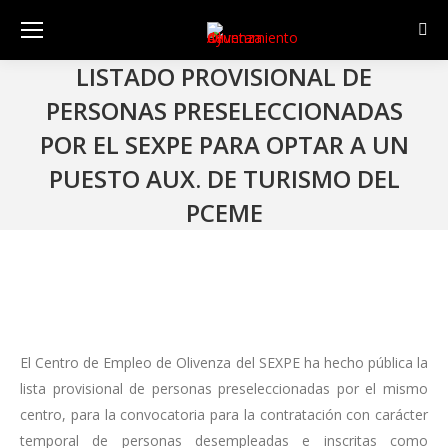
Sear
LISTADO PROVISIONAL DE
PERSONAS PRESELECCIONADAS
POR EL SEXPE PARA OPTAR A UN
PUESTO AUX. DE TURISMO DEL
PCEME
El Centro de Empleo de Olivenza del SEXPE ha hecho pública la
lista provisional de personas preseleccionadas por el mismo
centro, para la convocatoria para la contratación con carácter
temporal de personas desempleadas e inscritas como