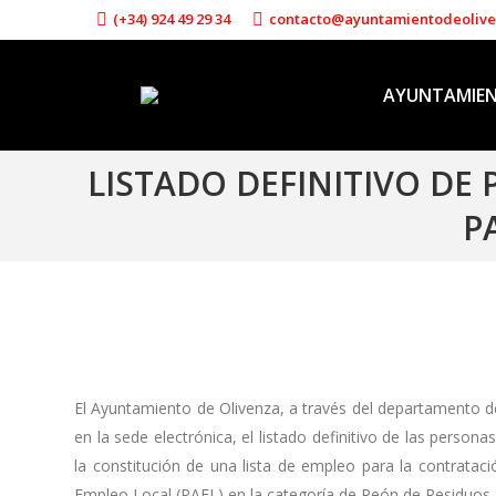
(+34) 924 49 29 34
contacto@ayuntamientodeoliv
AYUNTAMIE
LISTADO DEFINITIVO DE
P
El Ayuntamiento de Olivenza, a través del departamento 
en la sede electrónica, el listado definitivo de las person
la constitución de una lista de empleo para la contratac
Empleo Local (PAEL) en la categoría de Peón de Residuos 