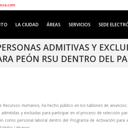
enza.com
NTO
LA CIUDAD
ÁREAS
SERVICIOS
SEDE ELECTR
 PERSONAS ADMITIVAS Y EXCLU
ARA PEÓN RSU DENTRO DEL PA
de Recursos Humanos, ha hecho público en los tablones de anuncios 
as admitidas y excluidas para participar en el proceso de selección par
ión como personal laboral dentro del Programa de Activación para e
Sólidos Urbanos.