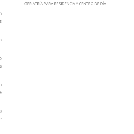
GERIATRÍA PARA RESIDENCIA Y CENTRO DE DÍA
n
s
o
o
a
n
e
a
e