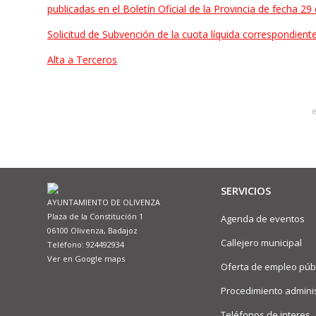
publicadas en el Boletín Oficial de la Provincia de fecha 2
Solicitud de Subvención de la cuota líquida correspondiente
Alta a Terceros
SERVICIOS
AYUNTAMIENTO DE OLIVENZA
Plaza de la Constitución 1
Agenda de eventos
06100 Olivenza, Badajoz
Callejero municipal
Teléfono: 924492934
Ver en Google maps
Oferta de empleo púb
Procedimiento adminis
Teléfonos de interes