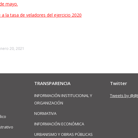
9 de mayo.
 a la tasa de veladores del ejercicio 2020
enero 20, 2021
TRANSPARENCIA
Twitter
INFORMACIÓN INSTITUCIONAL Y
Tweets by @@
ORGANIZACIÓN
NORMATIVA
lico
INFORMACIÓN ECONÓMICA
trativo
URBANISMO Y OBRAS PÚBLICAS