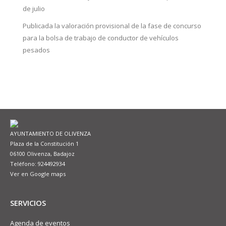
de julio
Publicada la valoración provisional de la fase de concurso
para la bolsa de trabajo de conductor de vehículos
pesados
AYUNTAMIENTO DE OLIVENZA
Plaza de la Constitución 1
06100 Olivenza, Badajoz
Teléfono: 924492934
Ver en Google maps
SERVICIOS
Agenda de eventos