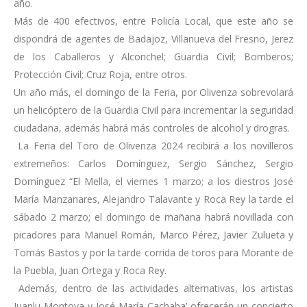
año.
Más de 400 efectivos, entre Policía Local, que este año se
dispondrá de agentes de Badajoz, Villanueva del Fresno, Jerez
de los Caballeros y Alconchel; Guardia Civil; Bomberos;
Protección Civil; Cruz Roja, entre otros.
Un año más, el domingo de la Feria, por Olivenza sobrevolará
un helicóptero de la Guardia Civil para incrementar la seguridad
ciudadana, además habrá más controles de alcohol y drogras.
La Feria del Toro de Olivenza 2024 recibirá a los novilleros
extremeños: Carlos Domínguez, Sergio Sánchez, Sergio
Domínguez “El Mella, el viernes 1 marzo; a los diestros José
María Manzanares, Alejandro Talavante y Roca Rey la tarde el
sábado 2 marzo; el domingo de mañana habrá novillada con
picadores para Manuel Román, Marco Pérez, Javier Zulueta y
Tomás Bastos y por la tarde corrida de toros para Morante de
la Puebla, Juan Ortega y Roca Rey.
Además, dentro de las actividades alternativas, los artistas
Juanlu Montoya y José María Cachaba’ ofrecerán un concierto