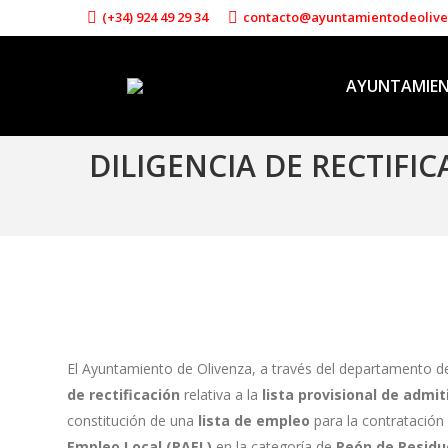
(+34) 924 49 29 34
contacto@ayuntamientodeoliv
AYUNTAMIE
DILIGENCIA DE RECTIFI
El Ayuntamiento de Olivenza, a través del departamento
de rectificación
relativa a la
lista provisional de admit
constitución de una
lista de empleo
para la contratación
Empleo Local (PAEL)
en la categoría de
Peón de Residu