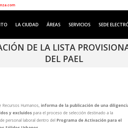
enza.com
NTO
LA CIUDAD
ÁREAS
SERVICIOS
SEDE ELECTR
CACIÓN DE LA LISTA PROVISIO
DEL PAEL
 de Recursos Humanos,
informa de la publicación de una diligenci
idos y excluidos
para el proceso de selección destinado a la
 de personal laboral dentro del
Programa de Activación para el
os Sólidos Urbanos
.