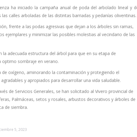
venza
ha iniciado la campaña anual de poda del arbolado lineal y d
las calles arboladas de las distintas barriadas y pedanías oliventinas.
ción, frente a las podas agresivas que dejan a los árboles sin ramas,
s ejemplares y minimizar las posibles molestias al vecindario de las
n la adecuada estructura del árbol para que en su etapa de
un optimo sombraje en verano.
ón de oxígeno, aminorando la contaminación y protegiendo el
gradables y apropiados para desarrollar una vida saludable.
és de Servicios Generales, se han solicitado al Vivero provincial de
eras, Palmáceas, setos y rosales, arbustos decorativos y árboles de
ca de siembra.
ciembre 5, 2023