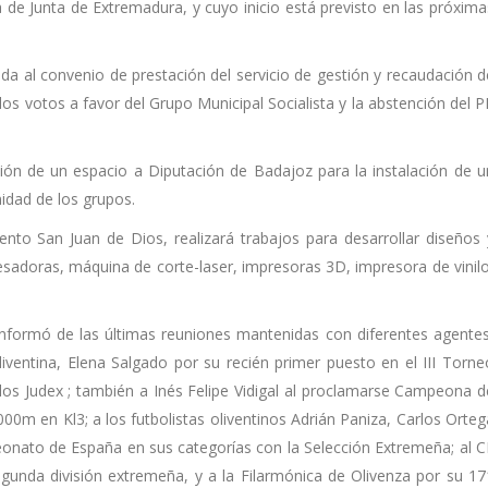
a de Junta de Extremadura, y cuyo inicio está previsto en las próxima
nda al convenio de prestación del servicio de gestión y recaudación d
 los votos a favor del Grupo Municipal Socialista y la abstención del P
sión de un espacio a Diputación de Badajoz para la instalación de u
midad de los grupos.
ento San Juan de Dios, realizará trabajos para desarrollar diseños 
resadoras, máquina de corte-laser, impresoras 3D, impresora de vinilo
 informó de las últimas reuniones mantenidas con diferentes agentes
liventina, Elena Salgado por su recién primer puesto en el III Torne
os Judex ; también a Inés Felipe Vidigal al proclamarse Campeona d
0m en Kl3; a los futbolistas oliventinos Adrián Paniza, Carlos Orteg
eonato de España en sus categorías con la Selección Extremeña; al C
unda división extremeña, y a la Filarmónica de Olivenza por su 17