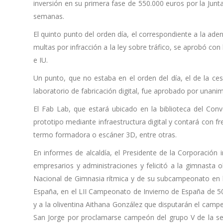
inversión en su primera fase de 550.000 euros por la Junt
semanas.
El quinto punto del orden día, el correspondiente a la ade
multas por infracción a la ley sobre tráfico, se aprobó con
e IU.
Un punto, que no estaba en el orden del día, el de la ce
laboratorio de fabricación digital, fue aprobado por unani
El Fab Lab, que estará ubicado en la biblioteca del Conv
prototipo mediante infraestructura digital y contará con f
termo formadora o escáner 3D, entre otras.
En informes de alcaldía, el Presidente de la Corporación
empresarios y administraciones y felicitó a la gimnasta o
Nacional de Gimnasia rítmica y de su subcampeonato en l
España, en el LII Campeonato de Invierno de España de 500
y a la oliventina Aithana González que disputarán el camp
San Jorge por proclamarse campeón del grupo V de la seg