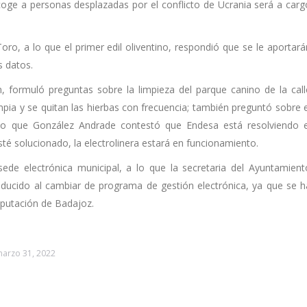
coge a personas desplazadas por el conflicto de Ucrania será a carg
Toro, a lo que el primer edil oliventino, respondió que se le aportará
s datos.
n, formuló preguntas sobre la limpieza del parque canino de la call
impia y se quitan las hierbas con frecuencia; también preguntó sobre e
a lo que González Andrade contestó que Endesa está resolviendo e
té solucionado, la electrolinera estará en funcionamiento.
ede electrónica municipal, a lo que la secretaria del Ayuntamient
roducido al cambiar de programa de gestión electrónica, ya que se h
iputación de Badajoz.
arzo 31, 2022