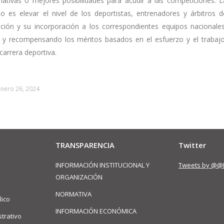
rmativas o mejores posibilidades para acudir a las competiciones. L
o es elevar el nivel de los deportistas, entrenadores y árbitros d
tición y su incorporación a los correspondientes equipos nacionales
 y recompensando los méritos basados en el esfuerzo y el trabajo
carrera deportiva.
enero 26, 2024
TRANSPARENCIA
Twitter
INFORMACIÓN INSTITUCIONAL Y
Tweets by @@
ORGANIZACIÓN
NORMATIVA
lico
INFORMACIÓN ECONÓMICA
trativo