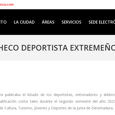
enza.com
NTO
LA CIUDAD
ÁREAS
SERVICIOS
SEDE ELECTR
HECO DEPORTISTA EXTREMEÑO
a publicaba el listado de los deportistas, entrenadores y árbitro
alificación como tales durante el segundo semestre del año 2023
de Cultura, Turismo, Jóvenes y Deportes de la Junta de Extremadura,