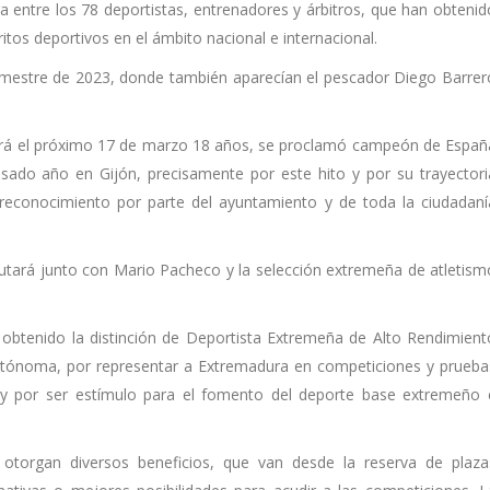
a entre los 78 deportistas, entrenadores y árbitros, que han obtenid
itos deportivos en el ámbito nacional e internacional.
 semestre de 2023, donde también aparecían el pescador Diego Barrer
lirá el próximo 17 de marzo 18 años, se proclamó campeón de Españ
sado año en Gijón, precisamente por este hito y por su trayectori
el reconocimiento por parte del ayuntamiento y de toda la ciudadaní
utará junto con Mario Pacheco y la selección extremeña de atletism
obtenido la distinción de Deportista Extremeña de Alto Rendimient
Autónoma, por representar a Extremadura en competiciones y prueba
al y por ser estímulo para el fomento del deporte base extremeño 
e otorgan diversos beneficios, que van desde la reserva de plaza