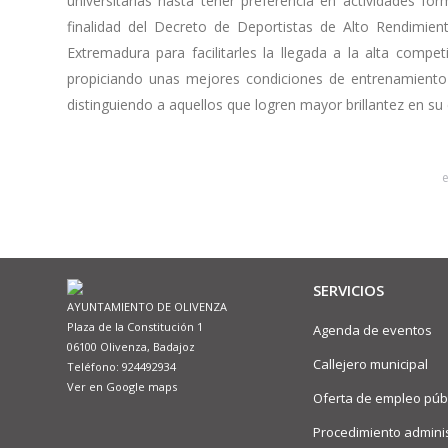
universitarias hasta tener preferencia en actividades fo
finalidad del Decreto de Deportistas de Alto Rendimient
Extremadura para facilitarles la llegada a la alta compe
propiciando unas mejores condiciones de entrenamiento
distinguiendo a aquellos que logren mayor brillantez en su 
SERVICIOS
AYUNTAMIENTO DE OLIVENZA
Plaza de la Constitución 1
Agenda de eventos
06100 Olivenza, Badajoz
Callejero municipal
Teléfono: 924492934
Ver en Google maps
Oferta de empleo púb
Procedimiento adminis