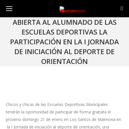
Sear
ABIERTA AL ALUMNADO DE LAS
ESCUELAS DEPORTIVAS LA
PARTICIPACIÓN EN LA I JORNADA
DE INICIACIÓN AL DEPORTE DE
ORIENTACIÓN
Chicos y chicas de las Escuelas Deportivas Municipales
tendrán la oportunidad de participar de forma gratuita el
próximo domingo 21 de enero en Los Santos de Maimona en
la I Jornada de iniciación al deporte de orientación, una